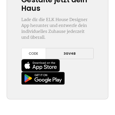
Haus
Lade dir die ELK House Designer
App herunter und entwerfe dein
individuelles Zuhause jederzeit
und überall.
CODE
3GV4B