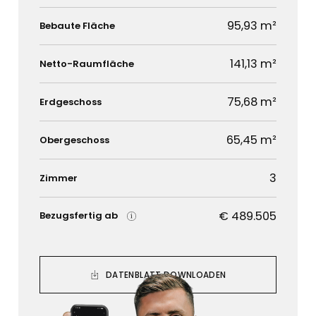
95,93 m²
Bebaute Fläche
141,13 m²
Netto-Raumfläche
75,68 m²
Erdgeschoss
65,45 m²
Obergeschoss
3
Zimmer
€ 489.505
Bezugsfertig ab
DATENBLATT DOWNLOADEN