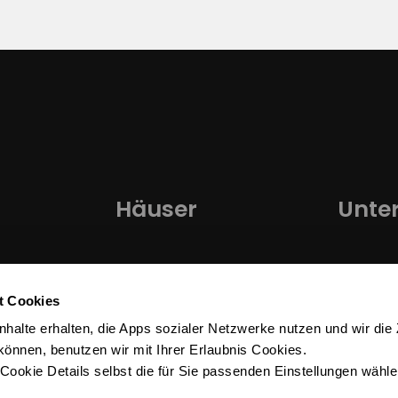
Häuser
Unte
Einfamilienhaus
Über uns
t Cookies
Bungalow
Kontakt
Inhalte erhalten, die Apps sozialer Netzwerke nutzen und wir die 
Duo
Karriere
nnen, benutzen wir mit Ihrer Erlaubnis Cookies.
Cookie Details selbst die für Sie passenden Einstellungen wähle
Wohnungen
Kundenbe