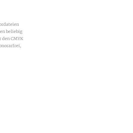
ordateien
en beliebig
ür den CMYK
onorarfrei,