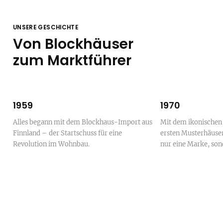
UNSERE GESCHICHTE
Von Blockhäuser
zum Marktführer
1959
1970
Alles begann mit dem Blockhaus-Import aus
Mit dem ikonischen
Finnland – der Startschuss für eine
ersten Musterhäuser
Revolution im Wohnbau.
nur eine Marke, so