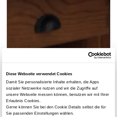
UNSERE VISION
Dein Traum.
Diese Webseite verwendet Cookies
Unser Ziel.
Damit Sie personalisierte Inhalte erhalten, die Apps
In einer Welt, die sich ständig wandelt, steht ELK für mehr als
sozialer Netzwerke nutzen und wir die Zugriffe auf
nur Wohnraum. Wir träumen von einem Zuhause, das jedem
unsere Webseite messen können, benutzen wir mit Ihrer
offensteht – modern, nachhaltig, voller Leben. Unsere Vision
Erlaubnis Cookies.
ist es, die Zukunft des Wohnens neu zu gestalten, indem wir
Gerne können Sie bei den Cookie Details selbst die für
Design, Ökologie und Leistbarkeit in Einklang bringen. Ein
Sie passenden Einstellungen wählen.
Zuhause, das nicht nur ein Ort ist, sondern ein Gefühl: