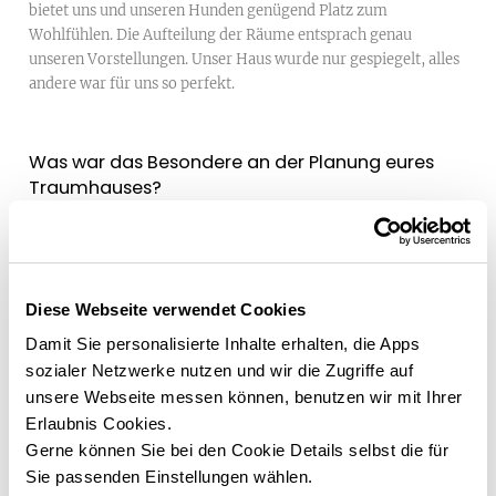
bietet uns und unseren Hunden genügend Platz zum
Wohlfühlen. Die Aufteilung der Räume entsprach genau
unseren Vorstellungen. Unser Haus wurde nur gespiegelt, alles
andere war für uns so perfekt.
Was war das Besondere an der Planung eures
Traumhauses?
Natürlich die Freude auf das eigene Traumhaus aber auch die
Bemusterung war für uns etwas ganz Besonderes. Das erste Mal
die ganzen verwendeten Materialien zu sehen, welche vorher
nur am Papier und Fotos ersichtlich waren, gab uns ein sehr
Diese Webseite verwendet Cookies
gutes Gefühl.
Damit Sie personalisierte Inhalte erhalten, die Apps
sozialer Netzwerke nutzen und wir die Zugriffe auf
unsere Webseite messen können, benutzen wir mit Ihrer
Erlaubnis Cookies.
Gerne können Sie bei den Cookie Details selbst die für
Sie passenden Einstellungen wählen.