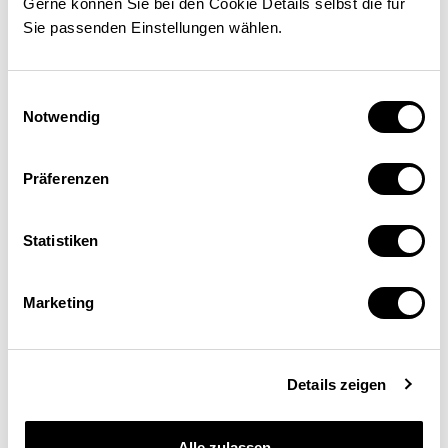
Gerne können Sie bei den Cookie Details selbst die für
Sie passenden Einstellungen wählen.
Einwilligungsauswahl
Notwendig
Präferenzen
Statistiken
Marketing
Deine Vorteile
Eine große Auswahl an verschiedenen Produkten
Details zeigen
rund um Sonnenschutz
Individuelle Betreuung
-12% auf alle Produkte
Alle zulassen