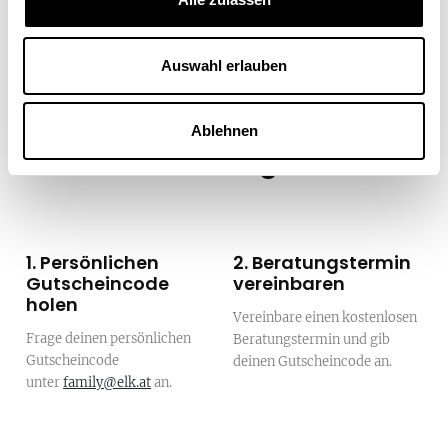
Auswahl erlauben
Ablehnen
So einfach geht's
1. Persönlichen
2. Beratungstermin
Gutscheincode
vereinbaren
holen
Vereinbare einen kostenlosen
Frage deinen persönlichen
Beratungstermin und gib
Gutscheincode
deinen Gutscheincode an.
unter
family@elk.at
an.