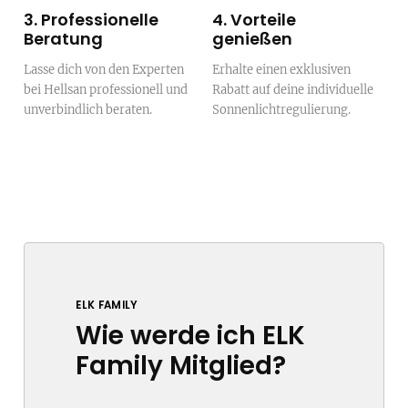
3. Professionelle
4. Vorteile
Beratung
genießen
Lasse dich von den Experten
Erhalte einen exklusiven
bei Hellsan professionell und
Rabatt auf deine individuelle
unverbindlich beraten.
Sonnenlichtregulierung.
ELK FAMILY
Wie werde ich ELK
Family Mitglied?