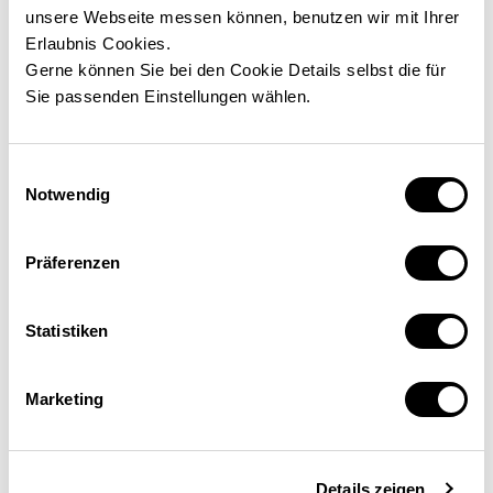
unsere Webseite messen können, benutzen wir mit Ihrer
Erlaubnis Cookies.
Gerne können Sie bei den Cookie Details selbst die für
Sie passenden Einstellungen wählen.
Einwilligungsauswahl
Notwendig
Präferenzen
DEINE VORTEILE
Statistiken
15 % Rabatt ohne Mindesteinkaufwert*
750.000 Artikel sofort lieferbar
Marketing
60 Tage Geld-zurück-Garantie
Gratis Versand ab € 99 Bestellwert innerhalb von
Österreich
Kostenloser Rückversand innerhalb von 50 Tagen
Details zeigen