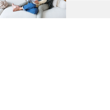
KATALOGE
Entdecke unsere
Häuservielfalt
Lade dir unsere Kataloge herunter und lass dich
von einzigartigen Häusern inspirieren.
JETZT DOWNLOADEN