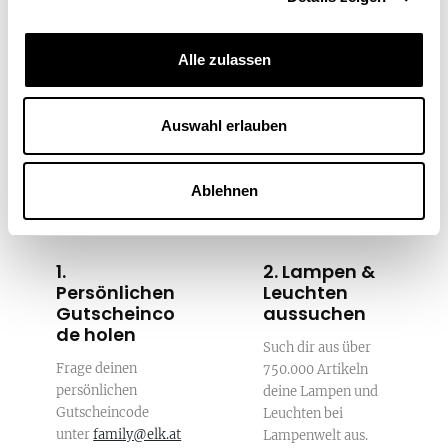
Alle zulassen
Auswahl erlauben
So einfach geht's
Ablehnen
1.
2. Lampen &
Persönlichen
Leuchten
Gutscheinco
aussuchen
de holen
Such dir aus über
Frage deinen
750.000 Artikeln
persönlichen
deine Lampen und
Gutscheincode
Leuchten bei
unter
family@elk.at
Lampenwelt aus.