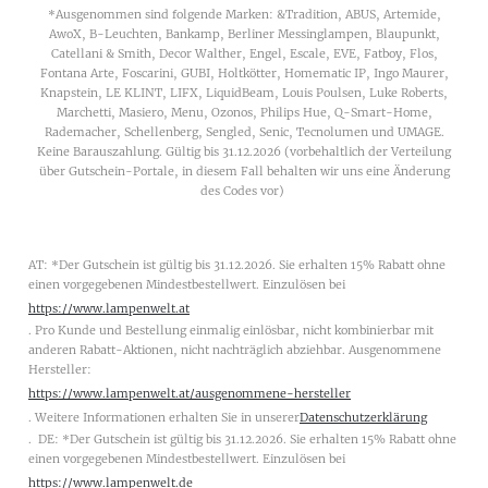
*Ausgenommen sind folgende Marken: &Tradition, ABUS, Artemide,
AwoX, B-Leuchten, Bankamp, Berliner Messinglampen, Blaupunkt,
Catellani & Smith, Decor Walther, Engel, Escale, EVE, Fatboy, Flos,
Fontana Arte, Foscarini, GUBI, Holtkötter, Homematic IP, Ingo Maurer,
Knapstein, LE KLINT, LIFX, LiquidBeam, Louis Poulsen, Luke Roberts,
Marchetti, Masiero, Menu, Ozonos, Philips Hue, Q-Smart-Home,
Rademacher, Schellenberg, Sengled, Senic, Tecnolumen und UMAGE.
Keine Barauszahlung. Gültig bis 31.12.2026 (vorbehaltlich der Verteilung
über Gutschein-Portale, in diesem Fall behalten wir uns eine Änderung
des Codes vor)
AT: *Der Gutschein ist gültig bis 31.12.2026. Sie erhalten 15% Rabatt ohne
einen vorgegebenen Mindestbestellwert. Einzulösen bei
https://www.lampenwelt.at
. Pro Kunde und Bestellung einmalig einlösbar, nicht kombinierbar mit
anderen Rabatt-Aktionen, nicht nachträglich abziehbar. Ausgenommene
Hersteller:
https://www.lampenwelt.at/ausgenommene-hersteller
. Weitere Informationen erhalten Sie in unserer
Datenschutzerklärung
. DE: *Der Gutschein ist gültig bis 31.12.2026. Sie erhalten 15% Rabatt ohne
einen vorgegebenen Mindestbestellwert. Einzulösen bei
https://www.lampenwelt.de