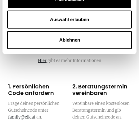
Auswahl erlauben
Ablehnen
So einfach geht's
Hier
gibt es mehr Informationen
1. Persönlichen
2. Beratungstermin
Code anfordern
vereinbaren
Frage deinen persönlichen
Vereinbare einen kostenlosen
Gutscheincode unter
Beratungstermin und gib
family@elk.at
an.
deinen Gutscheincode an.