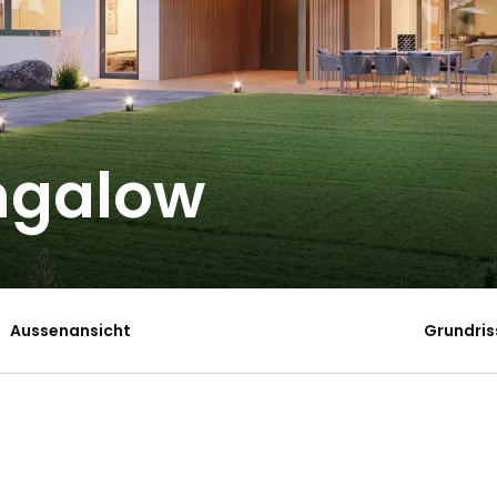
ngalow
Aussenansicht
Grundris