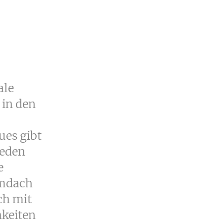
ale
 in den
ues gibt
ieden
e
lmdach
ch mit
hkeiten