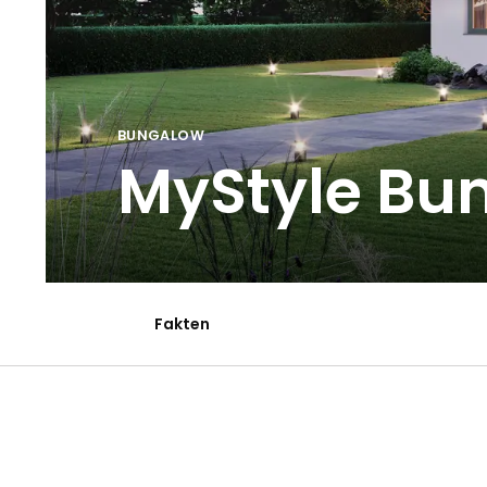
BUNGALOW
MyStyle Bu
Fakten