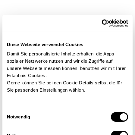
Preise &
Ausstattung
Diese Webseite verwendet Cookies
Alle Preise sind inkl. Bodenplatte
Damit Sie personalisierte Inhalte erhalten, die Apps
sozialer Netzwerke nutzen und wir die Zugriffe auf
AUSBAUSTUFEN VERGLEICHEN
unsere Webseite messen können, benutzen wir mit Ihrer
Erlaubnis Cookies.
Gerne können Sie bei den Cookie Details selbst die für
Belagsfertig
Badfertig
Schlüsselfertig
Bez
Sie passenden Einstellungen wählen.
Dein ELK Haus ist außen komplett fertig und
innen bereit für den Innenausbau.
Einwilligungsauswahl
Notwendig
Preis auf Anfrage