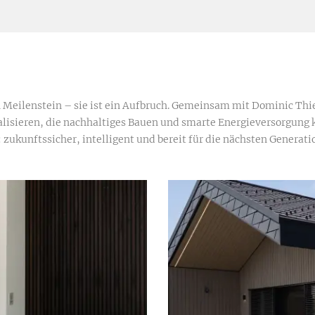
in Meilenstein – sie ist ein Aufbruch. Gemeinsam mit Dominic T
lisieren, die nachhaltiges Bauen und smarte Energieversorgung 
zukunftssicher, intelligent und bereit für die nächsten Generati