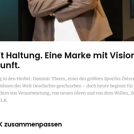
t Haltung. Eine Marke mit Visi
unft.
 in den Herbst: Dominic Thiem, einer der größten Sportler Öster
bühnen der Welt Geschichte geschrieben – doch heute beginnt für 
ndern von Verantwortung, von neuen Ideen und von dem Willen, Z
ELK.
LK zusammenpassen