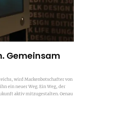
on. Gemeinsam
reichs, wird Markenbotschafter von
ihn ein neuer Weg. Ein Weg, der
ukunft aktiv mitzugestalten. Genau