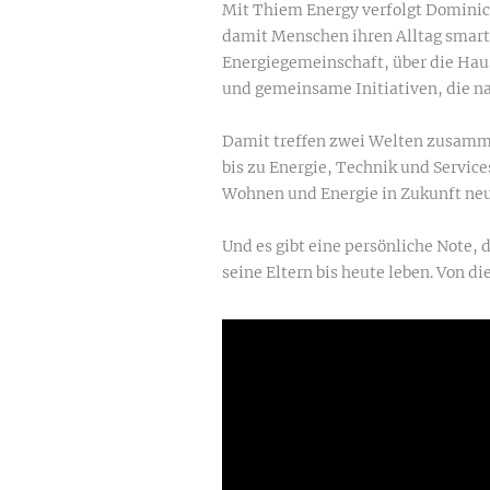
Mit Thiem Energy verfolgt Dominic
damit Menschen ihren Alltag smarte
Energiegemeinschaft, über die Haus
und gemeinsame Initiativen, die n
Damit treffen zwei Welten zusamme
bis zu Energie, Technik und Service
Wohnen und Energie in Zukunft neu
Und es gibt eine persönliche Note,
seine Eltern bis heute leben. Von 