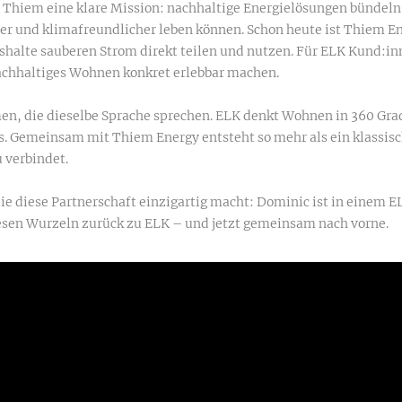
 Thiem eine klare Mission: nachhaltige Energielösungen bündel
r und klimafreundlicher leben können. Schon heute ist Thiem Ene
halte sauberen Strom direkt teilen und nutzen. Für ELK Kund:in
achhaltiges Wohnen konkret erlebbar machen.
n, die dieselbe Sprache sprechen. ELK denkt Wohnen in 360 Gra
s. Gemeinsam mit Thiem Energy entsteht so mehr als ein klassisch
 verbindet.
 die diese Partnerschaft einzigartig macht: Dominic ist in einem
diesen Wurzeln zurück zu ELK – und jetzt gemeinsam nach vorne.