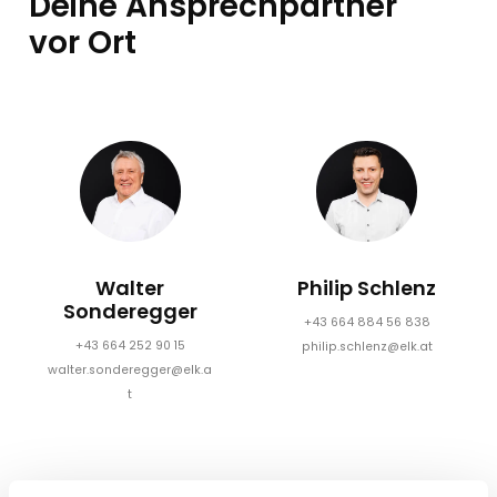
Deine Ansprechpartner
vor Ort
Walter
Philip Schlenz
Sonderegger
+43 664 884 56 838
+43 664 252 90 15
philip.schlenz@elk.at
walter.sonderegger@elk.a
t